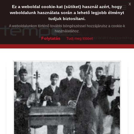
x
Ez a weboldal cookie-kat (sütiket) használ azért, hogy
Toggle
weboldalunk használata során a lehető legjobb élményt
naviga
tudjuk biztosítani.
A weboldalunkon történő további böngészéssel hozzájárulsz a cookie-k
használatához.
Folytatás
Tudj meg többet