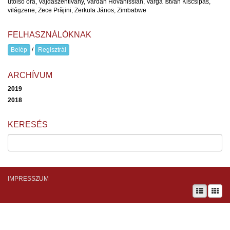
utolsó óra
,
Vajdaszentivány
,
Vardan Hovanissian
,
Varga István Kiscsipás
,
világzene
,
Zece Prăjini
,
Zerkula János
,
Zimbabwe
FELHASZNÁLÓKNAK
/
Belép
Regisztrál
ARCHÍVUM
2019
2018
KERESÉS
IMPRESSZUM