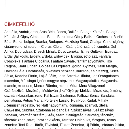
CÍMKEFELHŐ
Anatólia
,
Andok
,
arab
,
Árus Béla
,
Babra
,
Balkán
,
Balogh Kálmán
,
Balogh
Kálmán & Gipsy Cimbalom Band
,
Barcelona Gipsy BalKan Orchestra
,
Bartók
Béla
,
Berka
,
bolgár
,
Branka
,
Budapest Mezőség Band
,
Chalga
,
Chile
,
cigány
,
cigányzene
,
cimbalom
,
Ciprus
,
Clejani
,
Csángálló
,
csángó
,
cumbia
,
Dél-
Afrika
,
Dobrudzsa
,
Dresch Mihály
,
Dűvő zenekar
,
Emre Gültekin
,
Epirusz
,
Erdal Şalikoğlu
,
Erdély
,
Erdőfű
,
Erdővidék
,
Etiópia
,
etnojazz
,
Fanfara
Complexa
,
Fanfare Ciocârlia
,
Fanfare Savale
,
fanfárhagyomány
,
Fikó
Regina
,
Giani Lincan
,
Golosa La Orquesta
,
görög
,
Gyimes
,
Hailu Mergia
,
Halmos Béla
,
Háromszék
,
hivatalos népzene
,
kalimba
,
Kalotaszeg
,
Kelet-
Afrika
,
Kodoba Florin
,
Lajkó Félix
,
Latin-Amerika
,
lăutar
,
Los Orangutanes
,
macedón
,
Mácsingó Ignác
,
magyar népzene
,
Magyarpalatka
,
Magyarvista
,
manele
,
mapucse
,
Marcel Râmba
,
mbira
,
Méra
,
Méra Világzenei
Csűrfesztivál
,
Mezőség
,
Moldován „Ilka” György
,
Moldva
,
Muzsikás
,
örmény
,
oszmán klasszikus zene
,
Pál István Szalonna
,
Pálházi Bence Bandája
,
pentatónia
,
Petrás Mária
,
Porteleki László
,
PutriPop
,
Radák Mihály
„Rémusz”
,
rebetiko
,
reciklált hagyomány
,
Románia
,
spanyol
,
Stella
Chiweshe
,
Subhira
,
Szalonna és bandája
,
Szászcsávás
,
Szászcsávási
Zenekar
,
Szatmár
,
szefárd
,
Szék
,
szerb
,
Szilágyság
,
Szucság
,
táncház
,
táncház-zene
,
taraf
,
Taraf de Akácfa
,
Taraf de Haïdouks
,
tárogató
,
Tokos
zenekar
,
Toni Rudi
,
török
,
Tövishát
,
Tükrös Zenekar
,
Új Pátria
,
urbánus folklór
,