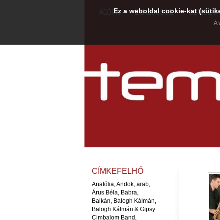
Ez a weboldal cookie-kat (sütik
AGÓRA
ZENEDOBOZ
SZIESZTA
A 
CÍMKEFELHŐ
Anatólia
,
Andok
,
arab
,
Árus Béla
,
Babra
,
Balkán
,
Balogh Kálmán
,
Balogh Kálmán & Gipsy
Cimbalom Band
,