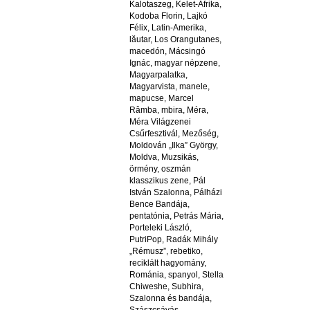
Kalotaszeg
,
Kelet-Afrika
,
Kodoba Florin
,
Lajkó
Félix
,
Latin-Amerika
,
lăutar
,
Los Orangutanes
,
macedón
,
Mácsingó
Ignác
,
magyar népzene
,
Magyarpalatka
,
Magyarvista
,
manele
,
mapucse
,
Marcel
Râmba
,
mbira
,
Méra
,
Méra Világzenei
Csűrfesztivál
,
Mezőség
,
Moldován „Ilka” György
,
Moldva
,
Muzsikás
,
örmény
,
oszmán
klasszikus zene
,
Pál
István Szalonna
,
Pálházi
Bence Bandája
,
pentatónia
,
Petrás Mária
,
Porteleki László
,
PutriPop
,
Radák Mihály
„Rémusz”
,
rebetiko
,
reciklált hagyomány
,
Románia
,
spanyol
,
Stella
Chiweshe
,
Subhira
,
Szalonna és bandája
,