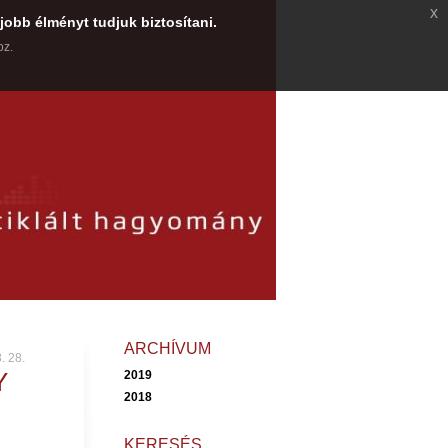
x
jobb élményt tudjuk biztosítani.
oz.
ARCHÍVUM
. 28.
Y
2019
2018
KERESÉS