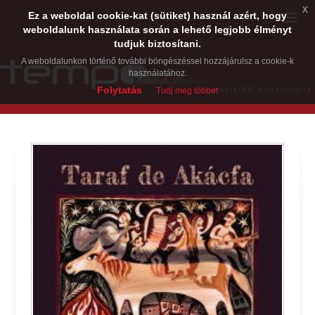
x
Ez a weboldal cookie-kat (sütiket) használ azért, hogy
Toggle
weboldalunk használata során a lehető legjobb élményt
naviga
tudjuk biztosítani.
A weboldalunkon történő további böngészéssel hozzájárulsz a cookie-k
használatához.
Folytatás
Tudj meg többet