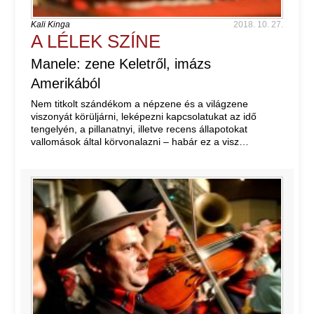
Kali Kinga
2018. 10. 27.
A LÉLEK SZÍNE
Manele: zene Keletről, imázs
Amerikából
Nem titkolt szándékom a népzene és a világzene
viszonyát körüljárni, leképezni kapcsolatukat az idő
tengelyén, a pillanatnyi, illetve recens állapotokat
vallomások által körvonalazni – habár ez a visz…