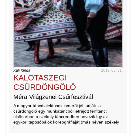
Kali Kinga
2019. 05. 31.
KALOTASZEGI
CSŰRDÖNGÖLŐ
Méra Világzenei Csűrfesztivál
A magyar táncdialektusok ismerői jól tudják: a
csűrdöngölő egy munkatáncból létrejött férfitánc;
elsősorban a székely táncrendben nevezik így az
egykori taposóbálok koreográfiáját (más néven székely
l…