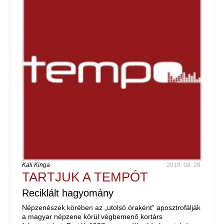
Kali Kinga
2018. 09. 28.
TARTJUK A TEMPÓT
Reciklált hagyomány
Népzenészek körében az „utolsó óraként” aposztrofálják
a magyar népzene körül végbemenő kortárs