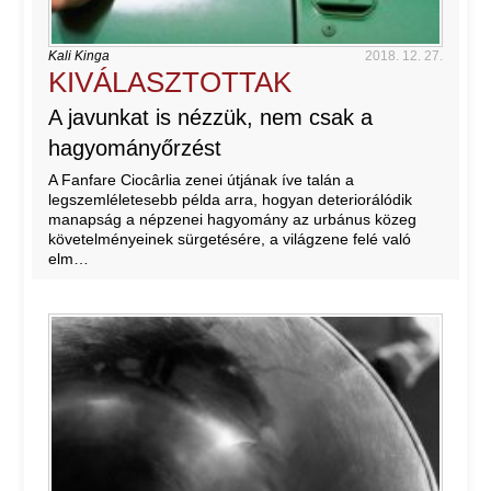
Kali Kinga
2018. 12. 27.
KIVÁLASZTOTTAK
A javunkat is nézzük, nem csak a
hagyományőrzést
A Fanfare Ciocârlia zenei útjának íve talán a
legszemléletesebb példa arra, hogyan deteriorálódik
manapság a népzenei hagyomány az urbánus közeg
követelményeinek sürgetésére, a világzene felé való
elm…