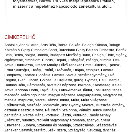
folyamatokat, Bartók 1907-es megállapítására utalván,
miszerint a népélethez kapcsolódó zenekultúra utol…
CÍMKEFELHŐ
Anatólia
,
Andok
,
arab
,
Árus Béla
,
Babra
,
Balkán
,
Balogh Kálmán
,
Balogh
Kálmán & Gipsy Cimbalom Band
,
Barcelona Gipsy BalKan Orchestra
,
Bartók
Béla
,
Berka
,
bolgár
,
Branka
,
Budapest Mezőség Band
,
Chalga
,
Chile
,
cigány
,
cigányzene
,
cimbalom
,
Ciprus
,
Clejani
,
Csángálló
,
csángó
,
cumbia
,
Dél-
Afrika
,
Dobrudzsa
,
Dresch Mihály
,
Dűvő zenekar
,
Emre Gültekin
,
Epirusz
,
Erdal Şalikoğlu
,
Erdély
,
Erdőfű
,
Erdővidék
,
Etiópia
,
etnojazz
,
Fanfara
Complexa
,
Fanfare Ciocârlia
,
Fanfare Savale
,
fanfárhagyomány
,
Fikó
Regina
,
Giani Lincan
,
Golosa La Orquesta
,
görög
,
Gyimes
,
Hailu Mergia
,
Halmos Béla
,
Háromszék
,
hivatalos népzene
,
kalimba
,
Kalotaszeg
,
Kelet-
Afrika
,
Kodoba Florin
,
Lajkó Félix
,
Latin-Amerika
,
lăutar
,
Los Orangutanes
,
macedón
,
Mácsingó Ignác
,
magyar népzene
,
Magyarpalatka
,
Magyarvista
,
manele
,
mapucse
,
Marcel Râmba
,
mbira
,
Méra
,
Méra Világzenei
Csűrfesztivál
,
Mezőség
,
Moldován „Ilka” György
,
Moldva
,
Muzsikás
,
örmény
,
oszmán klasszikus zene
,
Pál István Szalonna
,
Pálházi Bence Bandája
,
pentatónia
,
Petrás Mária
,
Porteleki László
,
PutriPop
,
Radák Mihály
„Rémusz”
,
rebetiko
,
reciklált hagyomány
,
Románia
,
spanyol
,
Stella
Chiweshe
,
Subhira
,
Szalonna és bandája
,
Szászcsávás
,
Szászcsávási
Zenekar
,
Szatmár
,
szefárd
,
Szék
,
szerb
,
Szilágyság
,
Szucság
,
táncház
,