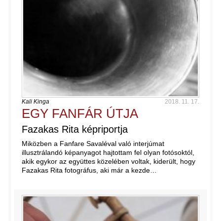
Kali Kinga
2018. 11. 17.
EGY FANFÁR ÚTJA
Fazakas Rita képriportja
Miközben a Fanfare Savaléval való interjúmat
illusztrálandó képanyagot hajtottam fel olyan fotósoktól,
akik egykor az együttes közelében voltak, kiderült, hogy
Fazakas Rita fotográfus, aki már a kezde…