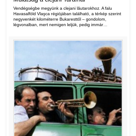
Vendégségbe megyünk a clejani lăutarokhoz. A falu
Havasalföld Vlaşca régiójában található, a térkép szerint
negyvenkét kilométerre Bukaresttől – gondolom,
légvonalban, mert nemigen leljük, pedig immár…