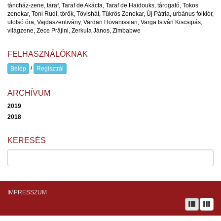
táncház-zene
,
taraf
,
Taraf de Akácfa
,
Taraf de Haïdouks
,
tárogató
,
Tokos
zenekar
,
Toni Rudi
,
török
,
Tövishát
,
Tükrös Zenekar
,
Új Pátria
,
urbánus folklór
,
utolsó óra
,
Vajdaszentivány
,
Vardan Hovanissian
,
Varga István Kiscsipás
,
világzene
,
Zece Prăjini
,
Zerkula János
,
Zimbabwe
FELHASZNÁLÓKNAK
/
Belép
Regisztrál
ARCHÍVUM
2019
2018
KERESÉS
IMPRESSZUM