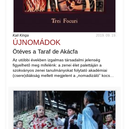
Kali Kinga
2019. 09. 19.
ÚJNOMÁDOK
Ötéves a Taraf de Akácfa
Az utóbbi években izgalmas társadalmi jelenség
figyelhető meg mifelénk: a zenei élet palettáján a
szokványos zenei tanulmányokat folytató akadémiai
(csere)diákság mellett megjelent a „nomadizáló” kocs…